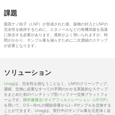
課題
脂質ナノ粒子（LNP）が形成された後、薬物の封入とLNPの
完全性を維持するために、エタノールなどの有機溶媒を迅速
に除去する必要があります。透析がよく用いられますが、時
間がかかり、サンプル量を減らすために二次濃縮のステップ
が必要となります。
ソリューション
Unagi
は、
完全性を損なうことなく、LNPのクリーンアップ、
濃縮、交換に必要なすべての手間のかかる実践的なステップ
をまとめた初のベンチトップ型バッファー交換プラットフォ
ームです
。
限外濾過法/ダイアフィルトレーション（UF/DF）
を用いて、0.5～8mLの開始容量から1～8サンプルを交換する
ことができます。Unagiは、実行中のサンプル量を注意深く追