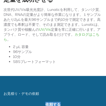
次世代UV/Vis吸光光度計、Lunaticを利用して、タンパク質、
DNA、RNAの定量がより簡単な作業になります。１サンプル
あたり2μLを最大96サンプルまで約10分で測定できます。高
濃度でも希釈は不要で、そのまま測定できます。Lunaticは、
タンパク質や核酸んの
UV/Vis
定量を常に正確に行います。ア
プライ、ロード、そして読み取るだけです。
カタログはこち
ら
。
2 µL 容量
96サンプル
10分
SBSプレートフォーマット
お見積り・デモの依頼
依頼する