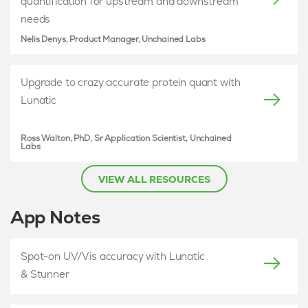
quantification for upstream and downstream
needs
Nelis Denys, Product Manager, Unchained Labs
Upgrade to crazy accurate protein quant with
Lunatic
Ross Walton, PhD, Sr Application Scientist, Unchained
Labs
VIEW ALL RESOURCES
App Notes
Spot-on UV/Vis accuracy with Lunatic
& Stunner