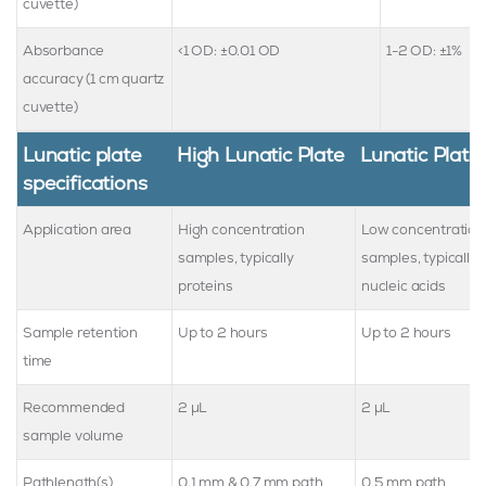
cuvette)
Absorbance
<1 OD: ±0.01 OD
1-2 OD: ±1%
accuracy (1 cm quartz
cuvette)
Lunatic plate
High Lunatic Plate
Lunatic Plate
specifications
Application area
High concentration
Low concentration
samples, typically
samples, typically
proteins
nucleic acids
Sample retention
Up to 2 hours
Up to 2 hours
time
Recommended
2 µL
2 µL
sample volume
Pathlength(s)
0.1 mm & 0.7 mm path
0.5 mm path