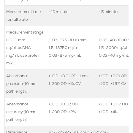
Measurement time
~10 minutes
~5 minutes
for full plate
Measurement range:
OD 10 mm
0.03–275 OD 10 mm
0.03–40 OD 10 m
ng/µL dsDNA
1.5–13750 ng/µL
1.5–2000 ng/µL
mg/mL ave protein
0.03–275 mg/mL
0.03–40 mg/mL
mix
Absorbance
<1 OD: ±0.01 OD st dev
<1 OD: ±0.01 OD st
precision (10 mm
1-200 OD: ±1% CV
>1 OD: ±1.5% CV
pathlength)
Absorbance
<1 OD: ±0.02 OD
<1 OD: ±0.02 OD
accuracy (10 mm
1-200 OD: ±2%
>1 OD: ±4%
pathlength)
Dimensions
8.55 cm W x 12.8 cm D x 1.21 cm H