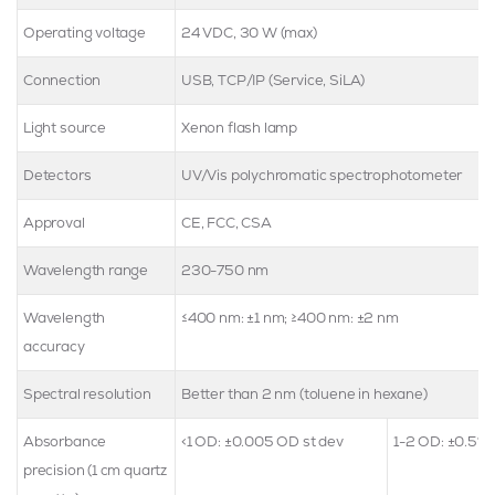
Operating voltage
24 VDC, 30 W (max)
Connection
USB, TCP/IP (Service, SiLA)
Light source
Xenon flash lamp
Detectors
UV/Vis polychromatic spectrophotometer
Approval
CE, FCC, CSA
Wavelength range
230-750 nm
Wavelength
≤400 nm: ±1 nm; ≥400 nm: ±2 nm
accuracy
Spectral resolution
Better than 2 nm (toluene in hexane)
Absorbance
<1 OD: ±0.005 OD st dev
1-2 OD: ±0.5%
precision (1 cm quartz