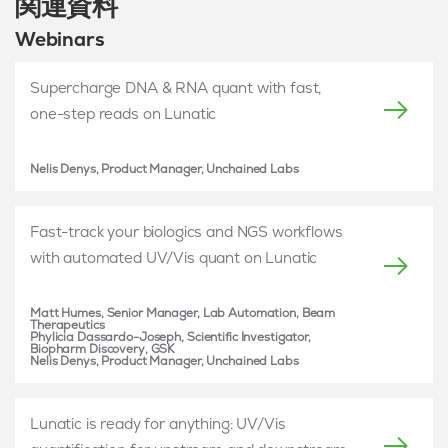
関連資料
Webinars
Supercharge DNA & RNA quant with fast,
one-step reads on Lunatic
Nelis Denys, Product Manager, Unchained Labs
Fast-track your biologics and NGS workflows
with automated UV/Vis quant on Lunatic
Matt Humes, Senior Manager, Lab Automation, Beam
Therapeutics
Phylicia Dassardo-Joseph, Scientific Investigator,
Biopharm Discovery, GSK
Nelis Denys, Product Manager, Unchained Labs
Lunatic is ready for anything: UV/Vis