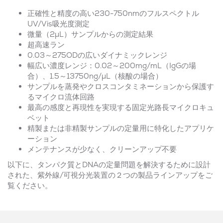
正確性と精度の高い230-750nmのフルスペクトル
UV/Vis吸光度測定
微量（2µL）サンプルからの測定結果
超高速ラン
0.03～275ODの広いダイナミックレンジ
幅広い濃度レンジ：0.02～200mg/mL（IgGの場
合）、1.5～13750ng/µL（核酸の場合）
サンプルを蒸発やクロスコンタミネーションから保護す
るマイクロ流体回路
最高の感度と再現性を実現する固定光路長マイクロキュ
ベット
精製または非精製サンプルの定量用に特化したアプリケ
ーション
メンテナンスが少なく、クリーンアップ不要
以下に、タンパク質とDNAの定量問題を解決するために設計
された、紫外線/可視分光装置の２つの製品ラインアップをご
覧ください。