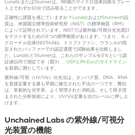
LunaticまたはStunnerは、96個のマイクロ流体回路をプレー
ト上でわずか10分で読み取ることができます。
正確性に課題を感じていますか？
Lunatic
および
Stunner
の品
質は、米国国立標準技術研究所（NIST）の標準物質（RM）
によって証明されています。NISTでは紫外線/可視分光光度計
をテストするための3つの標準物質があります。つまり、モノ
クローナル抗体(NISTmAb)、トリプトファン、ウラシルの指
定されたバッファーでの認定濃度で試験結果を比較しまし
た。LunaticとStunnerは、これらのサンプルを2％という認
証値以内で測定でき（図3）、
USPとPh.Eur.のガイドライン
を容易に満たしています。
紫外線/可視（UV/Vis）分光法は、タンパク質、DNA、RNA
を直接定量する最も早期に確立された手法の一つです。弊社
は、革新的な光学系、よく管理された消耗品、そして研ぎ澄
まされた分析技術により、UV/Vis定量を次のレベルに押し上
げます。
Unchained Labs の紫外線/可視分
光装置の機能