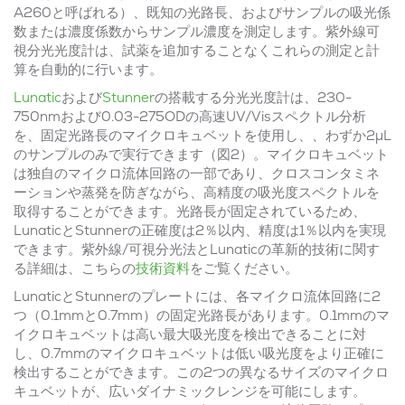
A260と呼ばれる）、既知の光路長、およびサンプルの吸光係
数または濃度係数からサンプル濃度を測定します。紫外線可
視分光光度計は、試薬を追加することなくこれらの測定と計
算を自動的に行います。
Lunatic
および
Stunner
の搭載する分光光度計は、230-
750nmおよび0.03-275ODの高速UV/Visスペクトル分析
を、固定光路長のマイクロキュベットを使用し、、わずか2μL
のサンプルのみで実行できます（図2）。マイクロキュベット
は独自のマイクロ流体回路の一部であり、クロスコンタミネ
ーションや蒸発を防ぎながら、高精度の吸光度スペクトルを
取得することができます。光路長が固定されているため、
LunaticとStunnerの正確度は2％以内、精度は1％以内を実現
できます。紫外線/可視分光法とLunaticの革新的技術に関す
る詳細は、こちらの
技術資料
をご覧ください。
LunaticとStunnerのプレートには、各マイクロ流体回路に2
つ（0.1mmと0.7mm）の固定光路長があります。0.1mmのマ
イクロキュベットは高い最大吸光度を検出できることに対
し、0.7mmのマイクロキュベットは低い吸光度をより正確に
検出することができます。この2つの異なるサイズのマイクロ
キュベットが、広いダイナミックレンジを可能にします。