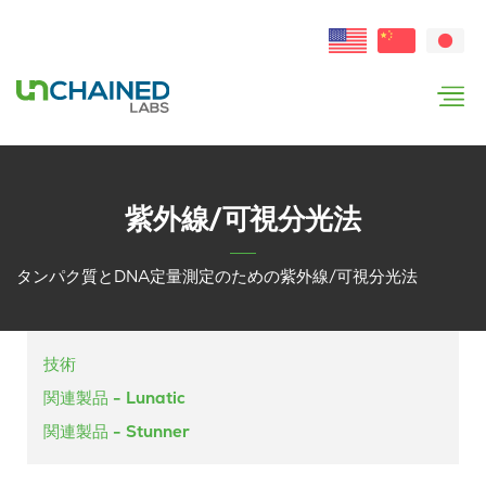
紫外線/可視分光法
タンパク質とDNA定量測定のための紫外線/可視分光法
技術
関連製品
- Lunatic
関連製品
- Stunner