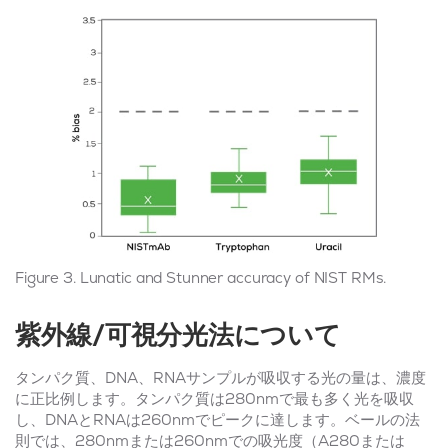
Figure 3. Lunatic and Stunner accuracy of NIST RMs.
紫外線/可視分光法について
タンパク質、DNA、RNAサンプルが吸収する光の量は、濃度
に正比例します。タンパク質は280nmで最も多く光を吸収
し、DNAとRNAは260nmでピークに達します。ベールの法
則では、280nmまたは260nmでの吸光度（A280または