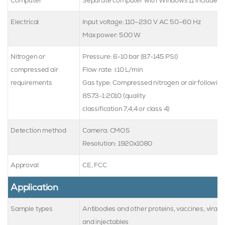
Computer
Separate computer with Windows 11 included
Electrical
Input voltage: 110–230 V AC 50–60 Hz
Max power: 500 W
Nitrogen or
Pressure: 6-10 bar (87-145 PSI)
compressed air
Flow rate: ≥10 L/min
requirements
Gas type: Compressed nitrogen or air followin
8573-1:2010 (quality
classification 7,4,4 or class 4)
Detection method
Camera: CMOS
Resolution: 1920x1080
Approval
CE, FCC
Application
Sample types
Antibodies and other proteins, vaccines, viral 
and injectables