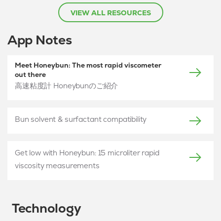
VIEW ALL RESOURCES
App Notes
Meet Honeybun: The most rapid viscometer
out there
高速粘度計 Honeybunのご紹介
Bun solvent & surfactant compatibility
Get low with Honeybun: 15 microliter rapid
viscosity measurements
Technology