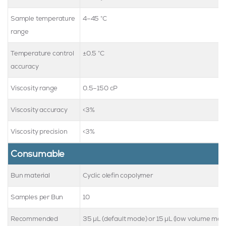
Sample temperature
4–45 °C
range
Temperature control
±0.5 °C
accuracy
Viscosity range
0.5–150 cP
Viscosity accuracy
<3%
Viscosity precision
<3%
Consumable
Bun material
Cyclic olefin copolymer
Samples per Bun
10
Recommended
35 µL (default mode) or 15 µL (low volume mod